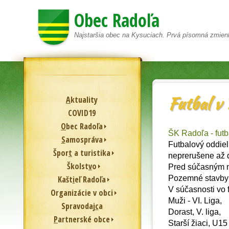
Obec Radoľa
Najstaršia obec na Kysuciach. Prvá písomná zmien
Futbal v 
A
ktuality
COVID19
O
bec Radoľa
ŠK Radoľa - futb
S
amospráva
Futbalový oddiel
Špor
t
a turistika
neprerušene až 
Školst
v
o
Pred súčasným n
Kašt
i
eľ Radoľa
Pozemné stavby 
V súčasnosti vo 
Or
g
anizácie v obci
Muži - VI. Liga,
Spravodaj
c
a
Dorast, V. liga,
P
artnerské obce
Starší žiaci, U15 -