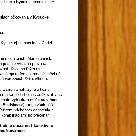
oddelenia Kyuckej nemocnice v
tiach očkovania v Kysuckej
idu:
 Kysuckej nemocnice v Čadci:
 v nemocniciach. Máme ohniská
 je stále výrazná prevaha
vaní. Kvôli preťaženosti
ovaná operatíva ani mnohé liečebné
jú zatvorené. Stále však je
 a šírenia nákazy, ale tiež v
rému sa podarí plne zaočkovať viac
tomate
výhodu
a môže sa v ňom
a Bratislavský kraj, avšak náš
 ťažkým priebehom ochorenia s
i komplikáciami po prekonaní
otrebné dosiahnuť kolektívnu
 zaočkovanosť
.