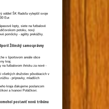
ý oddiel ŠK Radoľa vylepšil svoje
00 Eur.
ápasové lopty, siete na futbalové
Vadičovskom potoku, nový
ové pomôcky - agility prekážky.
dporil Žilinský samosprávny
loche v športovom areále obce
ny kraj.
 na futbalovom ihrisku za nové -
sti všetkých družstiev pôsobiacich v
rúžku - prípravky, mladších
vneho kraja ďakujeme poslancom
íkovi a Ivanovi Poláčkovi.
pomohol postaviť novú tribúnu