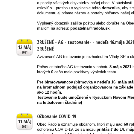
a priority všetkých obyvateľov našej obce. V súvislos
osloviť s prosbou o vyplnenie tohto
dotazníka
, aby s
dokumentu aj priame názory a potreby občanov našej o
Vyplnený dotazník zašlite poštou alebo doručte na Obec
mailom na adresu:
podatelna@radola.sk
.
ZRUŠENÉ - AG - testovanie- - nedeľa 16.mája 202
12 MÁJ
ZRUŠENÉ
2021
Avizované AG testovanie je rozhodnutím Vlády SR o u
Počas ostatného AG testovania v sobotu
8.mája 2021
b
ktorých
0
osôb malo pozitívny výsledok testu.
Pre birmovavancov (birmovka v nedeľu 16. mája stál
na hromadnom podujatí organizovanom na základe 
ako 12 hodín.
Testovanie bude umožnené v Kysuckom Novom Mest
na futbalovom štadióne)
Očkovanie COVID 19
11 MÁJ
Obec Radoľa oznamuje občanom, ktorí majú
nad 60 ro
2021
ochoreniu COVID-19, že sa môžu
prihlásiť do 14. má