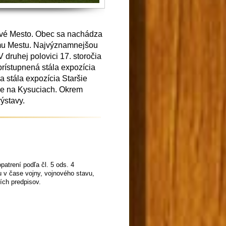
é Mesto. Obec sa nachádza
mu Mestu. Najvýznamnejšou
V druhej polovici 17. storočia
sprístupnená stála expozícia
 stála expozícia Staršie
ie na Kysuciach. Okrem
výstavy.
opatrení podľa čl. 5 ods. 4
u v čase vojny, vojnového stavu,
ch predpisov.