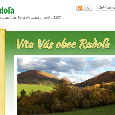
doľa
a Kysuciach. Prvá písomná zmienka 1332.
Víta Vás obec Radoľa