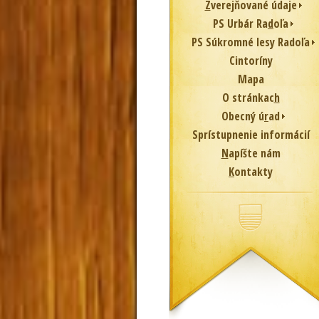
Z
verejňované údaje
PS Urbár Ra
d
oľa
PS Súkromné lesy Radoľa
Cintoríny
Mapa
O stránkac
h
Obecný ú
r
ad
Sprístupnenie informácií
N
apíšte nám
K
ontakty