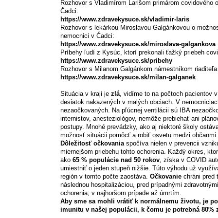
Rozhovor s Vladimírom Larišom primárom covidového 
Čadci:
https://www.zdravekysuce.sk/vladimir-laris
Rozhovor s lekárkou Miroslavou Galgánkovou o možnos
nemocnici v Čadci:
https://www.zdravekysuce.sk/miroslava-galgankova
Príbehy ľudí z Kysúc, ktorí prekonali ťažký priebeh cov
https://www.zdravekysuce.sk/pribehy
Rozhovor s Milanom Galgánkom námestníkom riaditeľa
https://www.zdravekysuce.sk/milan-galganek
Situácia v kraji je
zlá
, vidíme to na počtoch pacientov
desiatok nakazených v malých obciach. V nemocniciach
nezaočkovaných. Na pľúcnej ventilácii sú IBA nezaočko
internistov, anesteziológov, nemôže prebiehať ani plán
postupy. Mnohé prevádzky, ako aj niektoré školy ostáva
možnosť situácii pomôcť a robiť osvetu medzi občanmi.
Dôležitosť očkovania
spočíva nielen v prevencii vzniku
miernejšom priebehu tohto ochorenia. Každý okres, kto
ako
65 % populácie nad 50 rokov
, získa v COVID au
umiestniť o jeden stupeň nižšie. Túto výhodu už využív
región v tomto počte zaostáva.
Očkovanie
chráni pred
následnou hospitalizáciou, pred prípadnými zdravotným
ochorenia, v najhoršom prípade až úmrtím.
Aby sme sa mohli vrátiť k normálnemu životu, je p
imunitu v našej populácii, k čomu je potrebná 80%