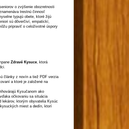
seniorov o zvýšenie obozretnosti
aznamenáva trestnú činnosť
yselne typujú obete, ktoré žijú
iori sú dôverčiví, empatickí,
ôžu pripraviť o celoživotné úspory
ampane
Zdravé Kysuce
, ktorá
dci.
sú články z novín a tiež PDF verzia
kovaní a ktoré je založené na
prihovárajú Kysučanom ako
že vďaka očkovaniu sa situácia
od lekárov, ktorým obyvatelia Kysúc
 kysuckých miest a dedín, ktorí