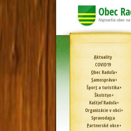
Obec Ra
Najstaršia obec n
A
ktuality
COVID19
O
bec Radoľa
S
amospráva
Špor
t
a turistika
Školst
v
o
Kašt
i
eľ Radoľa
Or
g
anizácie v obci
Spravodaj
c
a
P
artnerské obce