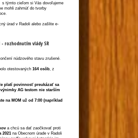
ti s týmto cieľom si Vás dovoľujeme
me mohli zahrnúť do tvorby
bce.
ný úrad v Radoli alebo zašlite e-
1 - rozhodnutím vlády SR
končení núdzového stavu zrušené.
olo otestovaných
164 osôb
, z
e platí povinnosť preukázať sa
výnimky AG testom nie starším
e na MOM už od 7:00 (napríklad
kov
a chcú sa dať zaočkovať proti
ja 2021
na Obecnom úrade v Radoli