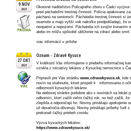
9 NOV
Okresné riaditeľstvo Policajného zboru v Čadci vyzýva 
2021
pred páchateľmi trestnej činnosti. Polícia opakovane z
páchanú na senioroch. Páchatelia trestnej činnosti si úm
1
osamote a majú vyšší vek nakoľko predpokladajú, že sen
neopatrní a nepozorní. Páchatelia ich svojím konaním m
PRÍLOHA
alebo im môžu spôsobiť ublíženie na zdraví alebo smrť.
viac informácií v prílohe
Oznam - Zdravé Kysuce
27 OKT
V krátkosti Vás informujeme o priebehu informačnej k
2021
vznikla z iniciatívy lekárov z Kysuckej nemocnice v Ča
Pripravili pre Vás stránku
www.zdravekysuce.sk
, kde 
novín na stiahnutie, ktoré prispeli k informovaniu o oč
VIAC
odbornosti kysuckých lekárov.
Na webovej stránke podobne ako v novinách sa lekári 
odborníci, ktorí zažili veľmi ťažký rok, no tiež zažili, 
zlepšila a odporúčajú ho. Noviny prinášajú upokojenie 
už desaťročia dôverujú. Noviny prinášajú príbehy ľudí z
prekonali ťažký priebeh covidu.
Výzva kysuckých lekárov:
https://www.zdravekysuce.sk/