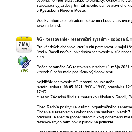
osobne, formou SMS, alebo telefonicky. Očkovanie vak
zabezpečí výjazdový tím Žilinského samosprávneho kr
v Kysuckom Novom Meste
.
Všetky informácie ohľadom očkovania budú včas uverej
www.radola.sk
AG - testovanie- rezervačný systém - sobota 8.m
7 MÁJ
Pre všetkých občanov, ktorí budú potrebovať v najbliž
2021
úrad v Radoli naďalej objednáva testovanie v súčinnos
s.r.o.
Počas ostatného AG testovania v sobotu
1.mája 2021
b
VIAC
ktorých
0
osôb malo pozitívny výsledok testu.
Najbližšie testovanie AG testami sa uskutoční:
termín: sobota,
08.05.2021
, 8:00 - 18:00, prestávka 12
17:45
miesto: Základná škola s materskou školou v Radoli, P
Obec Radoľa poskytuje v rámci organizačného zabezpe
Občania s rezerváciou vykonanou najneskôr v piatok 7
prednosť. Kapacita (počet pracovníkov) odberného mies
rezervovaných termínov v piatok na poludnie.