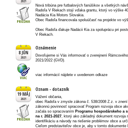
2021
Nová tribúna pre futbalových fanúšikov a všetkých náv
Radoľa V Riekach stojí vďaka grantu, ktorý vo výške 40
1
Nadácia Kia Motors Slovakia.
Obec Radoľa financovala spoluúčasť na projekte vo výš
PRÍLOHA
Obec Radoľa ďakuje Nadácii Kia za spoluprácu pri postup
V Riekach.
Oznámenie
8 JÚN
Dovoľujeme si Vás informovať o zverejnení Rámcovéh
2021
2021/2022 (GVD).
viac informácií nájdete v uvedenom odkaze
VIAC
Oznam - dotazník
19 MÁJ
Vážení občania,
2021
obec Radoľa v zmysle zákona č. 538/2008 Z.z. v znení
zákonnú povinnosť spracovať Program rozvoja obce ak
1
začala so spracovaním
Programu hospodárskeho a so
na r. 2021-2027
, ktorý ako základný dokument rozvoja
PRÍLOHA
identifikáciu a návody na riešenie problémov obce a ur
Cieľom predstaviteľov obce je, aby v tomto dokumente