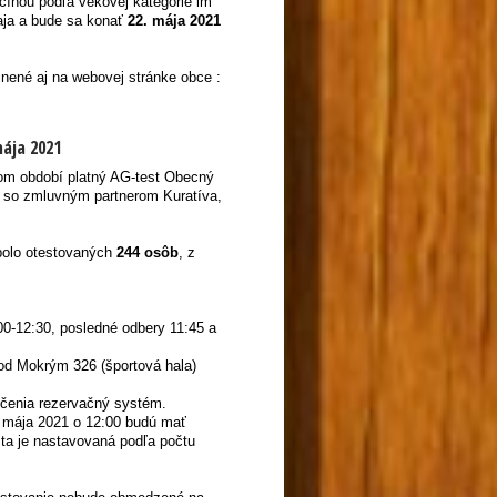
cínou podľa vekovej kategórie im
aja a bude sa konať
22. mája 2021
nené aj na webovej stránke obce :
ája 2021
šom období platný AG-test Obecný
ti so zmluvným partnerom Kuratíva,
olo otestovaných
244 osôb
, z
:00-12:30, posledné odbery 11:45 a
od Mokrým 326 (športová hala)
čenia rezervačný systém.
. mája 2021 o 12:00 budú mať
ta je nastavovaná podľa počtu