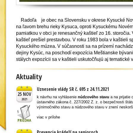
Radoľa je obec na Slovensku v okrese Kysucké Nov
na ľavom brehu rieky Kysuca, oproti Kysuckému Nové
pamiatkou v obci je renesančný kaštieľ zo 16. storočia. 
kaštieľ prešiel prestavbou. V roku 1983 bola v kaštieli 
Kysuckého múzea. V súčasnosti sa na prízemí nachádza
dejiny Kysúc, na poschodí expozícia Meštianske bývan
stálych expozícii sa v kaštieli uskutočňujú aj tematické 
Aktuality
Uznesenie vlády SR č. 695 z 24.11.2021
25 NOV
k návrhu na vyhlásenie
núdzového stavu
a na prijatie 
2021
ústavného zákona č. 227/2002 Z. z. o bezpečnosti štát
výnimočného stavu a núdzového stavu v znení neskorší
1
viac v prílohe
PRÍLOHA
Prevencia krádeží na senioroch