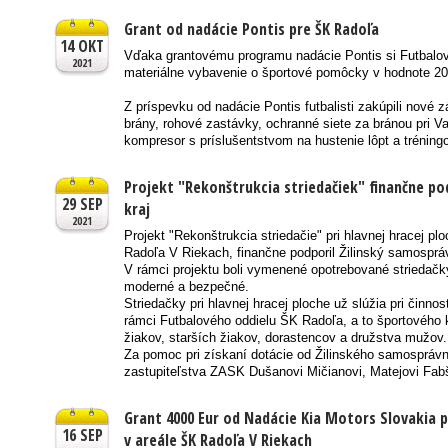
Grant od nadácie Pontis pre ŠK Radoľa
14 OKT
Vďaka grantovému programu nadácie Pontis si Futbalov
2021
materiálne vybavenie o športové pomôcky v hodnote 20
Z príspevku od nadácie Pontis futbalisti zakúpili nové z
brány, rohové zastávky, ochranné siete za bránou pri 
kompresor s príslušentstvom na hustenie lôpt a tréning
Projekt "Rekonštrukcia striedačiek" finančne po
29 SEP
kraj
2021
Projekt "Rekonštrukcia striedačie" pri hlavnej hracej p
Radoľa V Riekach, finančne podporil Žilinský samospráv
V rámci projektu boli vymenené opotrebované striedačky
moderné a bezpečné.
Striedačky pri hlavnej hracej ploche už slúžia pri činno
rámci Futbalového oddielu ŠK Radoľa, a to športového k
žiakov, starších žiakov, dorastencov a družstva mužov.
Za pomoc pri získaní dotácie od Žilinského samosprá
zastupiteľstva ZASK Dušanovi Mičianovi, Matejovi Fabš
Grant 4000 Eur od Nadácie Kia Motors Slovakia 
16 SEP
v areále ŠK Radoľa V Riekach