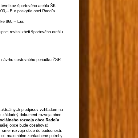
števníkov športového areálu ŠK
00,-- Eur poskytla obci Radoľa
ke 860,-- Eur.
nej revitalizácii športového areálu
o návrhu cestovného poriadku ŽSR
 aktuálnych predpisov vzhľadom na
o základný dokument rozvoja obce
ciálneho rozvoja obce Radoľa
 našej obce bude obsahovať
čí smer rozvoja obce do budúcnosti.
 boli maximálne zohľadnené potreby