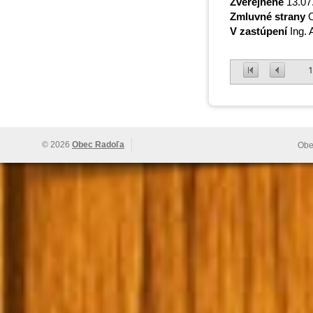
Zverejnené
13.07
Zmluvné strany
O
V zastúpení
Ing. 
1
© 2026
Obec Radoľa
Obe