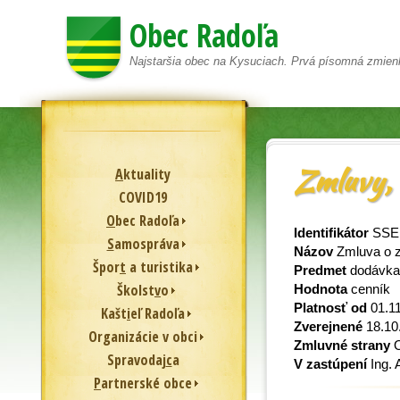
Obec Radoľa
Najstaršia obec na Kysuciach. Prvá písomná zmien
Zmluvy, 
A
ktuality
COVID19
O
bec Radoľa
Identifikátor
SSE,
S
amospráva
Názov
Zmluva o z
Špor
t
a turistika
Predmet
dodávka
Školst
v
o
Hodnota
cenník
Platnosť od
01.1
Kašt
i
eľ Radoľa
Zverejnené
18.10
Or
g
anizácie v obci
Zmluvné strany
O
Spravodaj
c
a
V zastúpení
Ing. 
P
artnerské obce