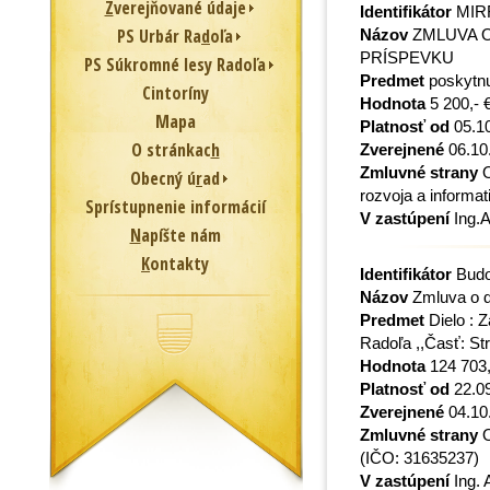
Z
verejňované údaje
Identifikátor
MIR
PS Urbár Ra
d
oľa
Názov
ZMLUVA 
PRÍSPEVKU
PS Súkromné lesy Radoľa
Predmet
poskytnu
Cintoríny
Hodnota
5 200,- 
Mapa
Platnosť od
05.1
O stránkac
h
Zverejnené
06.10
Zmluvné strany
O
Obecný ú
r
ad
rozvoja a informa
Sprístupnenie informácií
V zastúpení
Ing.A
N
apíšte nám
K
ontakty
Identifikátor
Budo
Názov
Zmluva o d
Predmet
Dielo : 
Radoľa ,,Časť: St
Hodnota
124 703,
Platnosť od
22.0
Zverejnené
04.10
Zmluvné strany
O
(IČO: 31635237)
V zastúpení
Ing. 