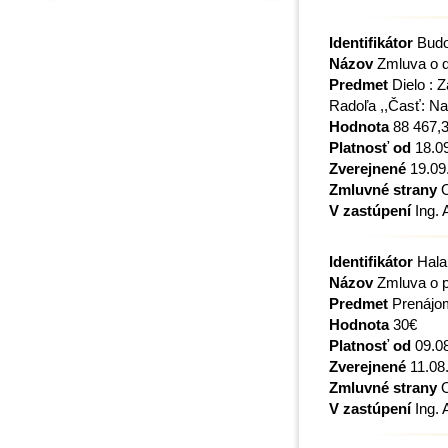
Identifikátor
Budo
Názov
Zmluva o d
Predmet
Dielo : 
Radoľa ,,Časť: Na
Hodnota
88 467,3
Platnosť od
18.0
Zverejnené
19.09
Zmluvné strany
O
V zastúpení
Ing. 
Identifikátor
Hala
Názov
Zmluva o p
Predmet
Prenájo
Hodnota
30€
Platnosť od
09.0
Zverejnené
11.08
Zmluvné strany
O
V zastúpení
Ing. 