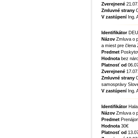
Zverejnené
21.07
Zmluvné strany
O
V zastúpení
Ing. 
Identifikátor
DEU
Názov
Zmluva o p
a miest pre člen
Predmet
Poskytov
Hodnota
bez nár
Platnosť od
06.0
Zverejnené
17.07
Zmluvné strany
O
samosprávy Slov
V zastúpení
Ing. 
Identifikátor
Hala
Názov
Zmluva o p
Predmet
Prenájo
Hodnota
30€
Platnosť od
13.0