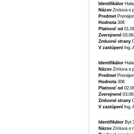
Identifikátor
Hala
Názov
Zmluva o p
Predmet
Prenájo
Hodnota
30€
Platnosť od
01.0
Zverejnené
03.08
Zmluvné strany
O
V zastúpení
Ing. 
Identifikátor
Hala
Názov
Zmluva o p
Predmet
Prenájo
Hodnota
30€
Platnosť od
02.0
Zverejnené
03.08
Zmluvné strany
O
V zastúpení
Ing. 
Identifikátor
Byt 
Názov
Zmluva o n