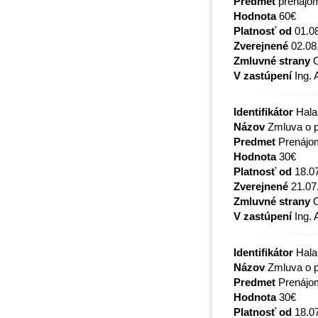
Predmet
prenájom
Hodnota
60€
Platnosť od
01.0
Zverejnené
02.08
Zmluvné strany
O
V zastúpení
Ing. 
Identifikátor
Hala
Názov
Zmluva o p
Predmet
Prenájo
Hodnota
30€
Platnosť od
18.0
Zverejnené
21.07
Zmluvné strany
O
V zastúpení
Ing. 
Identifikátor
Hala
Názov
Zmluva o p
Predmet
Prenájo
Hodnota
30€
Platnosť od
18.0