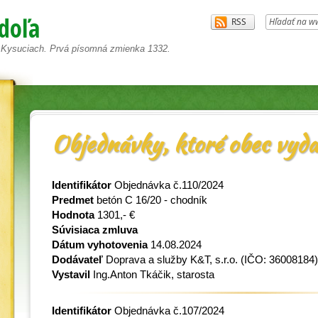
doľa
a Kysuciach. Prvá písomná zmienka 1332.
Objednávky, ktoré obec vyda
Identifikátor
Objednávka č.110/2024
Predmet
betón C 16/20 - chodník
Hodnota
1301,- €
Súvisiaca zmluva
Dátum vyhotovenia
14.08.2024
Dodávateľ
Doprava a služby K&T, s.r.o.
(IČO: 36008184)
Vystavil
Ing.Anton Tkáčik, starosta
Identifikátor
Objednávka č.107/2024