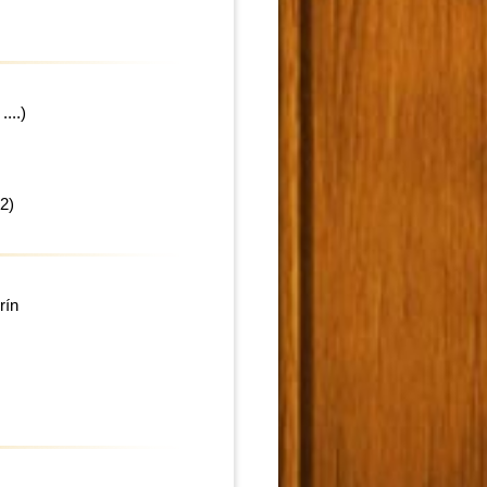
...)
2)
rín