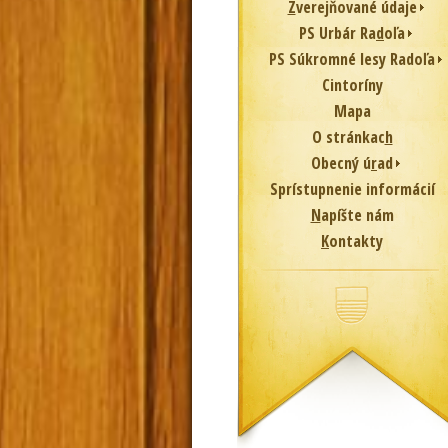
Z
verejňované údaje
PS Urbár Ra
d
oľa
PS Súkromné lesy Radoľa
Cintoríny
Mapa
O stránkac
h
Obecný ú
r
ad
Sprístupnenie informácií
N
apíšte nám
K
ontakty