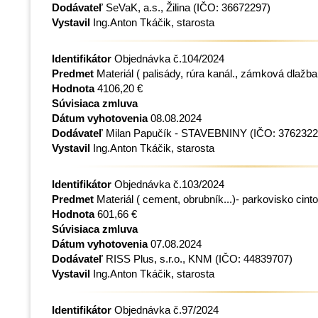
Dodávateľ
SeVaK, a.s., Žilina
(IČO: 36672297)
Vystavil
Ing.Anton Tkáčik, starosta
Identifikátor
Objednávka č.104/2024
Predmet
Materiál ( palisády, rúra kanál., zámková dlažba .
Hodnota
4106,20 €
Súvisiaca zmluva
Dátum vyhotovenia
08.08.2024
Dodávateľ
Milan Papučík - STAVEBNINY
(IČO: 3762322
Vystavil
Ing.Anton Tkáčik, starosta
Identifikátor
Objednávka č.103/2024
Predmet
Materiál ( cement, obrubník...)- parkovisko cinto
Hodnota
601,66 €
Súvisiaca zmluva
Dátum vyhotovenia
07.08.2024
Dodávateľ
RISS Plus, s.r.o., KNM
(IČO: 44839707)
Vystavil
Ing.Anton Tkáčik, starosta
Identifikátor
Objednávka č.97/2024