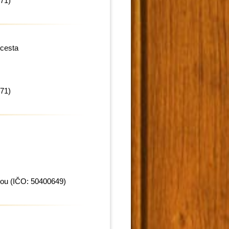
71)
 cesta
71)
cou
(IČO: 50400649)