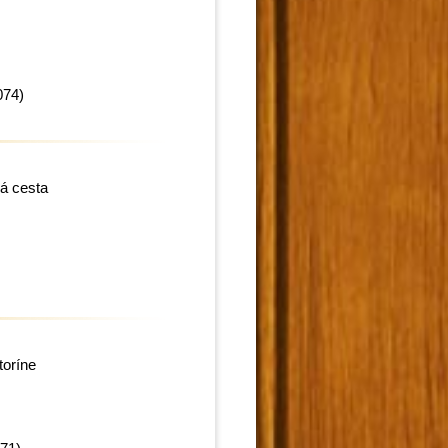
074)
á cesta
toríne