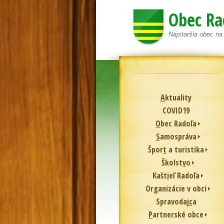
Obec Ra
Najstaršia obec n
A
ktuality
COVID19
O
bec Radoľa
S
amospráva
Špor
t
a turistika
Školst
v
o
Kašt
i
eľ Radoľa
Or
g
anizácie v obci
Spravodaj
c
a
P
artnerské obce