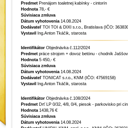
Predmet
Prenájom toaletnej kabínky - cintorín
Hodnota
78,- €
Súvisiaca zmluva
Dátum vyhotovenia
14.08.2024
Dodávateľ
TOI TOI & DIXI s.r.o., Bratislava
(IČO: 36383
Vystavil
Ing.Anton Tkáčik, starosta
Identifikátor
Objednávka č.112/2024
Predmet
práce strojom + dovoz betónu - chodník Jaššov
Hodnota
5 450,- €
Súvisiaca zmluva
Dátum vyhotovenia
14.08.2024
Dodávateľ
TONICAT s.r.o., KNM
(IČO: 47569158)
Vystavil
Ing.Anton Tkáčik, starosta
Identifikátor
Objednávka č.108/2024
Predmet
Drť LP 0/32, 4/8, 0/4, piesok - parkovisko pri cin
Hodnota
1438,76 €
Súvisiaca zmluva
Dátum vyhotovenia
14.08.2024