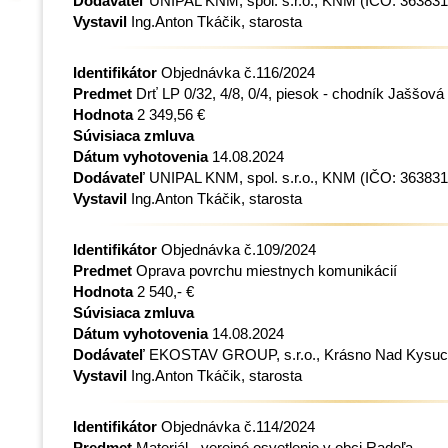
Dodávateľ
UNIPAL KNM, spol. s.r.o., KNM
(IČO: 363831
Vystavil
Ing.Anton Tkáčik, starosta
Identifikátor
Objednávka č.116/2024
Predmet
Drť LP 0/32, 4/8, 0/4, piesok - chodník Jaššová
Hodnota
2 349,56 €
Súvisiaca zmluva
Dátum vyhotovenia
14.08.2024
Dodávateľ
UNIPAL KNM, spol. s.r.o., KNM
(IČO: 363831
Vystavil
Ing.Anton Tkáčik, starosta
Identifikátor
Objednávka č.109/2024
Predmet
Oprava povrchu miestnych komunikácií
Hodnota
2 540,- €
Súvisiaca zmluva
Dátum vyhotovenia
14.08.2024
Dodávateľ
EKOSTAV GROUP, s.r.o., Krásno Nad Kysu
Vystavil
Ing.Anton Tkáčik, starosta
Identifikátor
Objednávka č.114/2024
Predmet
Materiál - verejné osvetlenie v obci Radoľa