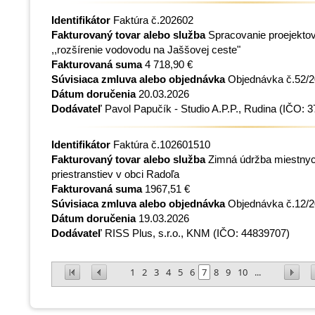
Identifikátor
Faktúra č.202602
Fakturovaný tovar alebo služba
Spracovanie proejektov
,,rozšírenie vodovodu na Jaššovej ceste"
Fakturovaná suma
4 718,90 €
Súvisiaca zmluva alebo objednávka
Objednávka č.52/
Dátum doručenia
20.03.2026
Dodávateľ
Pavol Papučík - Studio A.P.P., Rudina
(IČO: 3
Identifikátor
Faktúra č.102601510
Fakturovaný tovar alebo služba
Zimná údržba miestnyc
priestranstiev v obci Radoľa
Fakturovaná suma
1967,51 €
Súvisiaca zmluva alebo objednávka
Objednávka č.12/
Dátum doručenia
19.03.2026
Dodávateľ
RISS Plus, s.r.o., KNM
(IČO: 44839707)
1
2
3
4
5
6
7
8
9
10
...