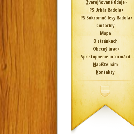
Z
verejňované údaje
PS Urbár Ra
d
oľa
PS Súkromné lesy Radoľa
Cintoríny
Mapa
O stránkac
h
Obecný ú
r
ad
Sprístupnenie informácií
N
apíšte nám
K
ontakty