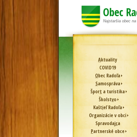
Obec Ra
Najstaršia obec n
A
ktuality
COVID19
O
bec Radoľa
S
amospráva
Špor
t
a turistika
Školst
v
o
Kašt
i
eľ Radoľa
Or
g
anizácie v obci
Spravodaj
c
a
P
artnerské obce