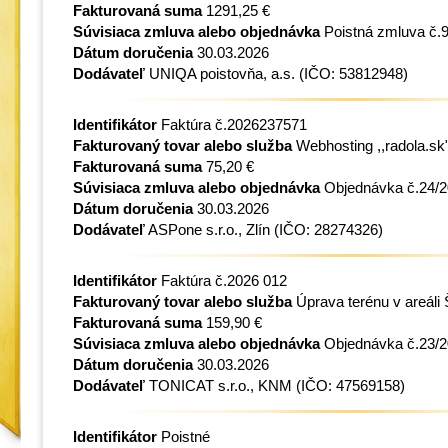
Fakturovaná suma
1291,25 €
Súvisiaca zmluva alebo objednávka
Poistná zmluva č.
Dátum doručenia
30.03.2026
Dodávateľ
UNIQA poistovňa, a.s.
(IČO: 53812948)
Identifikátor
Faktúra č.2026237571
Fakturovaný tovar alebo služba
Webhosting ,,radola.sk
Fakturovaná suma
75,20 €
Súvisiaca zmluva alebo objednávka
Objednávka č.24/
Dátum doručenia
30.03.2026
Dodávateľ
ASPone s.r.o., Zlín
(IČO: 28274326)
Identifikátor
Faktúra č.2026 012
Fakturovaný tovar alebo služba
Úprava terénu v areáli
Fakturovaná suma
159,90 €
Súvisiaca zmluva alebo objednávka
Objednávka č.23/
Dátum doručenia
30.03.2026
Dodávateľ
TONICAT s.r.o., KNM
(IČO: 47569158)
Identifikátor
Poistné