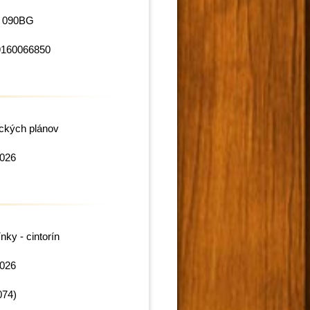
M 090BG
9160066850
ckých plánov
2026
nky - cintorín
2026
074)