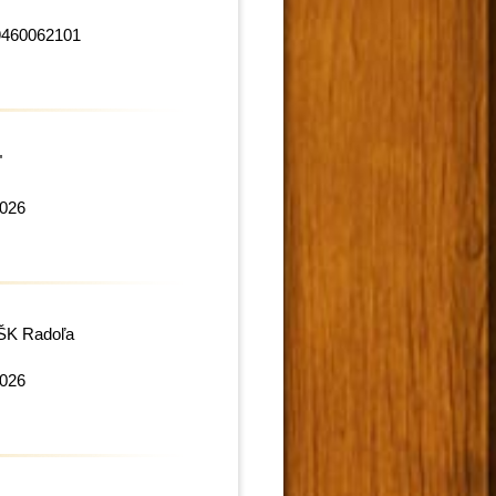
9460062101
"
2026
 ŠK Radoľa
2026