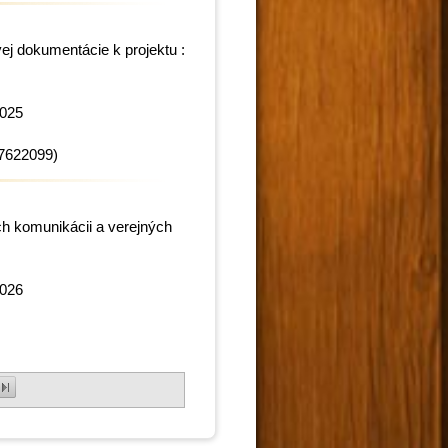
ej dokumentácie k projektu :
2025
7622099)
h komunikácii a verejných
2026