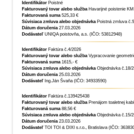
Identifikátor
Poistné
Fakturovaný tovar alebo služba
Havarijné poistenie K
Fakturovaná suma
525,33 €
Súvisiaca zmluva alebo objednávka
Poistná zmluva č.
Dátum doručenia
27.03.2026
Dodávateľ
UNIQA poistovňa, a.s.
(IČO: 53812948)
Identifikátor
Faktúra č.4/2026
Fakturovaný tovar alebo služba
Vypracovanie geometri
Fakturovaná suma
1615,- €
Súvisiaca zmluva alebo objednávka
Objednávka č.18/
Dátum doručenia
25.03.2026
Dodávateľ
Ing.Ján Švaňa
(IČO: 34933590)
Identifikátor
Faktúra č.139425438
Fakturovaný tovar alebo služba
Prenájom toaletnej kabí
Fakturovaná suma
88,56 €
Súvisiaca zmluva alebo objednávka
Objednávka č.15/
Dátum doručenia
23.03.2026
Dodávateľ
TOI TOI & DIXI s.r.o., Bratislava
(IČO: 36383