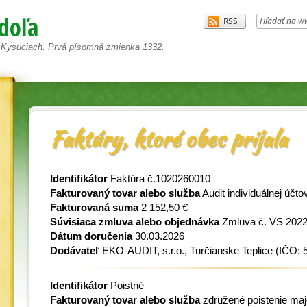
doľa
a Kysuciach. Prvá písomná zmienka 1332.
Faktúry, ktoré obec prijala
Identifikátor
Faktúra č.1020260010
Fakturovaný tovar alebo služba
Audit individuálnej účt
Fakturovaná suma
2 152,50 €
Súvisiaca zmluva alebo objednávka
Zmluva č. VS 2022
Dátum doručenia
30.03.2026
Dodávateľ
EKO-AUDIT, s.r.o., Turčianske Teplice
(IČO: 
Identifikátor
Poistné
Fakturovaný tovar alebo služba
združené poistenie maj