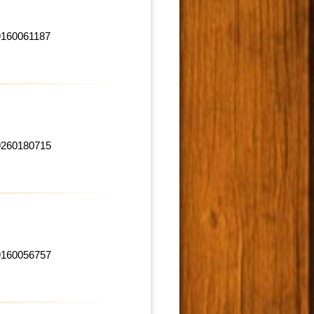
9160061187
9260180715
9160056757